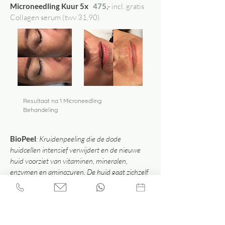
Microneedling Kuur 5x
475,-
incl. gratis
Collagen serum (twv 31,90)
Resultaat na 1 Microneedling
Behandeling
BioPeel
:
Kruidenpeeling die de dode
huidcellen intensief verwijdert en de nieuwe
huid voorziet van vitaminen, mineralen,
enzymen en aminozuren. De huid gaat zichzelf
herstellen en wordt van binnenuit gezonder
gemaakt. Ideale behandeling voor de huid met
littekens, grove poriën, verslapping en
rimpelvorming.