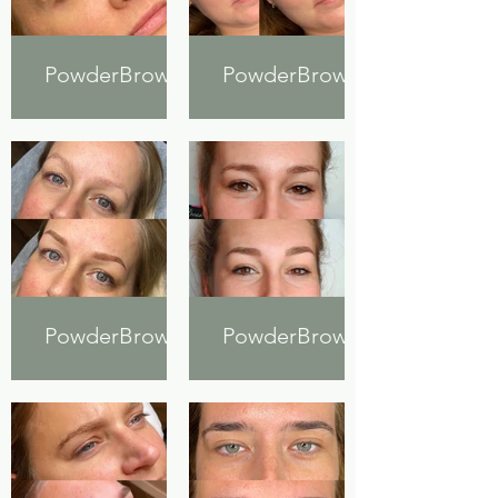
PowderBrows
PowderBrows
PowderBrows
PowderBrows