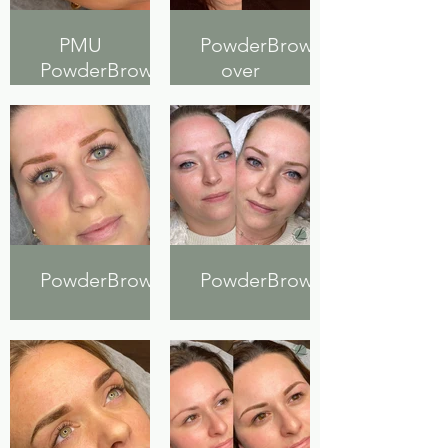
PMU
PowderBrows
PowderBrows
over
na 1 jaar
bestaande
PMU (na
2 laser
sessies)
PowderBrows
PowderBrows