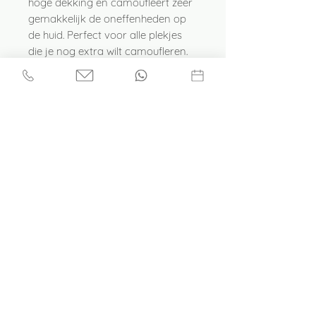
hoge dekking en camoufleert zeer
gemakkelijk de oneffenheden op
de huid. Perfect voor alle plekjes
die je nog extra wilt camoufleren.
De high cover concealer kan je
zowel voor als na de foundation
aanbrengen. Met een klein kwastje
plaatselijk deppend (zorgt voor
een nog betere dekking)
LisaVisage
info@lisavisage.nl
aanbrengen.
Afspraak maken
06-34854539
KVK:
71770313
BTW: NL002257757B14
Webshop
Tromslagerpad 41
Soest
Privacyverklaring
Cadeaubon kopen
Plaats een Review
Dinsdag 9:00 - 17:00
Woensdag 9:00 - 17:00