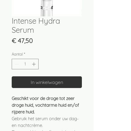
Intense Hydra
Serum
Prijs
€ 47,50
Aantal
*
In winkelwagen
Geschikt voor de droge tot zeer
droge huid, vochtarme huid en/of
rijpere huid.
Gebruik het serum onder uw dag-
en nachtcrème.