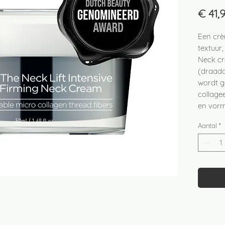
€ 41,
Een crè
textuur,
Neck cr
(draada
wordt g
collagee
en vorm
Aantal
*