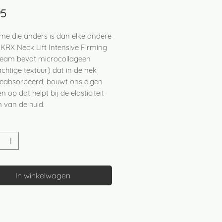
Prijs
95
me die anders is dan elke andere
 KRX Neck Lift Intensive Firming
eam bevat microcollageen
chtige textuur) dat in de nek
eabsorbeerd, bouwt ons eigen
n op dat helpt bij de elasticiteit
 van de huid.
In winkelwagen