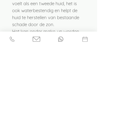
voelt als een tweede huid, het is
ook waterbestendig en helpt de
huid te herstellen van bestaande
schade door de zon.
Het kan onder make-up worden
gebruikt of te gebruiken als een BB
cream zonder klonterige en
vlekkerige gebieden achter te
laten.
Verkrijgbaar in 2 tinten
LisaVisage
info@lisavisage.nl
Afspraak maken
06-34854539
KVK:
71770313
BTW: NL002257757B14
Webshop
Tromslagerpad 41
Soest
Privacyverklaring
Cadeaubon kopen
Plaats een Review