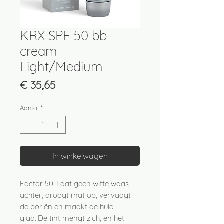
KRX SPF 50 bb
cream
Light/Medium
Prijs
€ 35,65
Aantal
*
In winkelwagen
Factor 50. Laat geen witte waas
achter, droogt mat op, vervaagt
de poriën en maakt de huid
glad. De tint mengt zich, en het