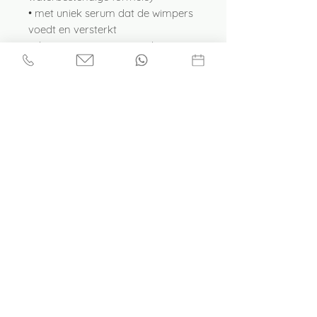
• met uniek serum dat de wimpers
voedt en versterkt
• dé mascara voor gevoelige ogen
die snel tranen
LisaVisage
info@lisavisage.nl
Afspraak maken
06-34854539
KVK:
71770313
BTW: NL002257757B14
Webshop
Tromslagerpad 41
Soest
Privacyverklaring
Cadeaubon kopen
Plaats een Review
Dinsdag 9:00 - 17:00
Woensdag 9:00 - 17:00
Vrijdag 9:00 - 16:00