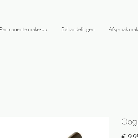
Permanente make-up
Behandelingen
Afspraak ma
Oogp
€ 9,9