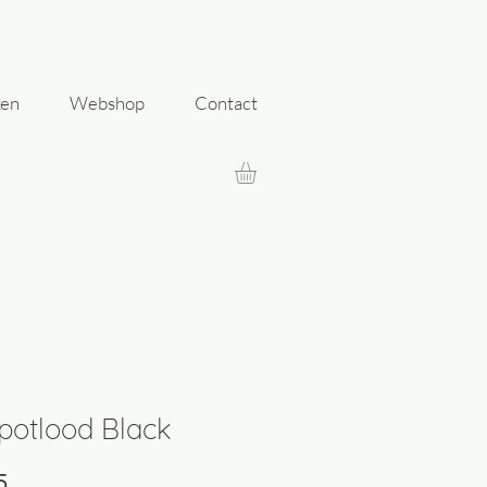
ken
Webshop
Contact
otlood Black
Prijs
5